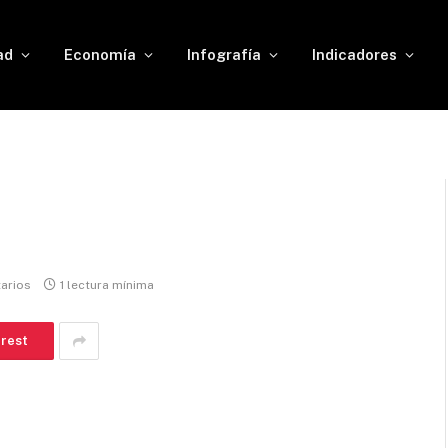
ad
Economía
Infografía
Indicadores
arios
1 lectura mínima
erest