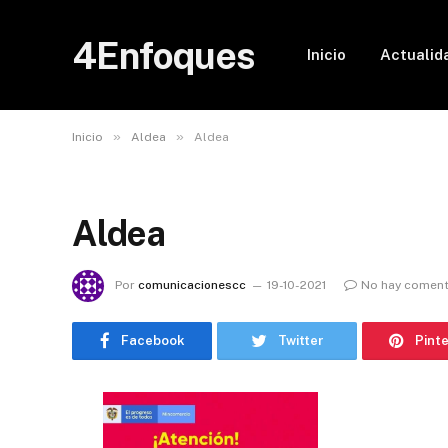
4Enfoques
Inicio
Actualid
»
»
Inicio
Aldea
Aldea
Aldea
Por
comunicacionescc
19-10-2021
No hay coment
Facebook
Twitter
Pint