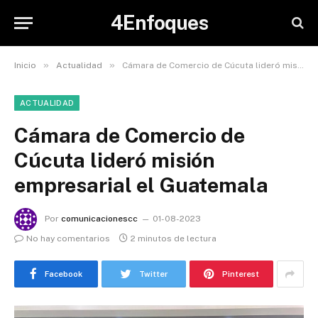
4Enfoques
»
»
Inicio
Actualidad
Cámara de Comercio de Cúcuta lideró misión empresarial el Guatemala
ACTUALIDAD
Cámara de Comercio de
Cúcuta lideró misión
empresarial el Guatemala
Por
comunicacionescc
01-08-2023
No hay comentarios
2 minutos de lectura
Facebook
Twitter
Pinterest