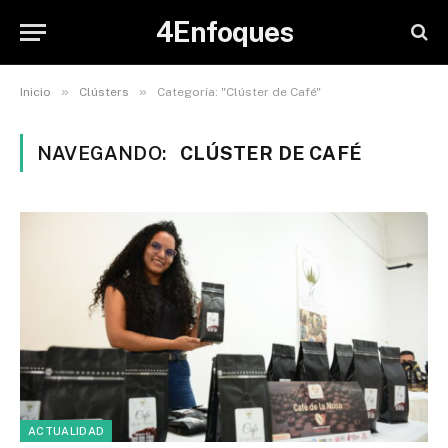
4Enfoques
»
»
Inicio
Clústers
Categoría: "Clúster de Café"
NAVEGANDO:
CLÚSTER DE CAFÉ
ACTUALIDAD