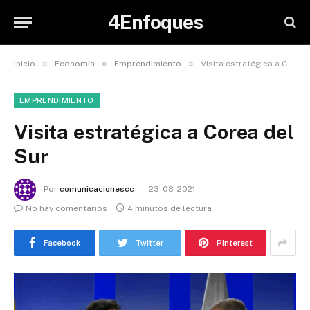
4Enfoques
»
»
»
Inicio
Economía
Emprendimiento
Visita estratégica a Corea del Sur
EMPRENDIMIENTO
Visita estratégica a Corea del
Sur
Por
comunicacionescc
23-08-2021
No hay comentarios
4 minutos de lectura
Facebook
Twitter
Pinterest