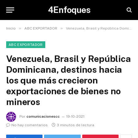
4Enfoques
»
»
Inicio
ABC EXPORTADOR
Venezuela, Brasil y República Dominicana, destinos hacia los que más crecieron exportaciones de bienes no mineros
ABC EXPORTADOR
Venezuela, Brasil y República
Dominicana, destinos hacia
los que más crecieron
exportaciones de bienes no
mineros
Por
comunicacionescc
19-10-2021
No hay comentarios
3 minutos de lectura