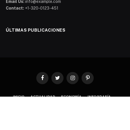
Email Us:
info@example.com
Contact:
+1-320-0123-451
ÚLTIMAS PUBLICACIONES
Facebook
Twitter
Instagram
Pinterest
INICIO
ACTUALIDAD
ECONOMÍA
INFOGRAFÍA
INDICADORES
ESTUDIOS
CLÚSTERS
INVEST
© 2026 ThemeSphere. Designed by
ThemeSphere
.