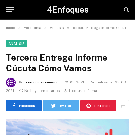
4Enfoques
»
»
»
Inicio
Economía
Análisis
Tercera Entrega Informe Cúcuta Cómo Vamos
ANÁLISIS
Tercera Entrega Informe
Cúcuta Cómo Vamos
Por
comunicacionescc
01-08-2021
Actualizado:
23-08-
2021
No hay comentarios
1 lectura mínima
Facebook
Twitter
Pinterest