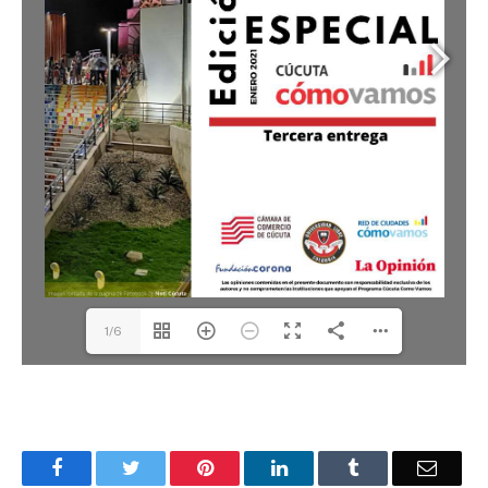
1/6
Facebook
Twitter
Pinterest
LinkedIn
Tumblr
Corre