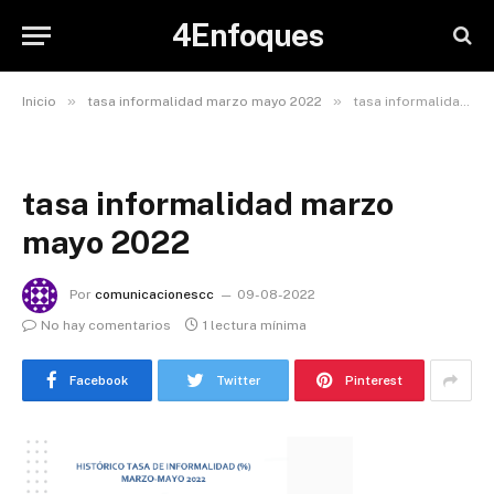
4Enfoques
»
»
Inicio
tasa informalidad marzo mayo 2022
tasa informalidad marzo mayo 2022
tasa informalidad marzo
mayo 2022
Por
comunicacionescc
09-08-2022
No hay comentarios
1 lectura mínima
Facebook
Twitter
Pinterest