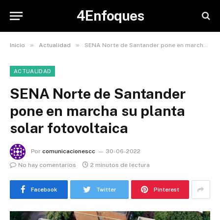
4Enfoques
»
»
Inicio
Actualidad
SENA Norte de Santander pone en marcha su planta solar fotovoltaica
ACTUALIDAD
SENA Norte de Santander
pone en marcha su planta
solar fotovoltaica
Por
comunicacionescc
30-06-2022
No hay comentarios
2 minutos de lectura
Facebook
Twitter
Pinterest