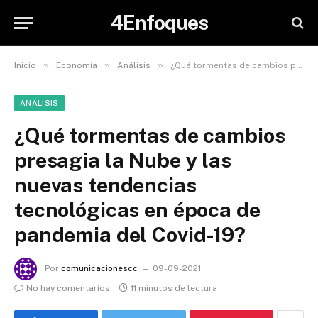
4Enfoques
»
»
»
Inicio
Economía
Análisis
¿Qué tormentas de cambios presagia la Nube y las nuevas tendencias tecnológicas en época de pandemia del Covid-19?
ANÁLISIS
¿Qué tormentas de cambios
presagia la Nube y las
nuevas tendencias
tecnológicas en época de
pandemia del Covid-19?
Por
comunicacionescc
09-09-2021
No hay comentarios
11 minutos de lectura