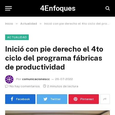
4Enfoques
»
»
Inicio
Actualidad
Inició con pie derecho el 4to ciclo del programa fábricas de productividad
ACTUALIDAD
Inició con pie derecho el 4to
ciclo del programa fábricas
de productividad
Por
comunicacionescc
26-07-2022
No hay comentarios
2 minutos de lectura
Facebook
Twitter
Pinterest