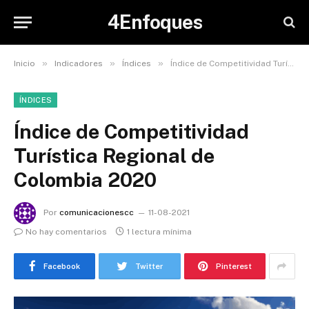
4Enfoques
»
»
»
Inicio
Indicadores
Índices
Índice de Competitividad Turística Regional de Colombia 2020
ÍNDICES
Índice de Competitividad
Turística Regional de
Colombia 2020
Por
comunicacionescc
11-08-2021
No hay comentarios
1 lectura mínima
Facebook
Twitter
Pinterest