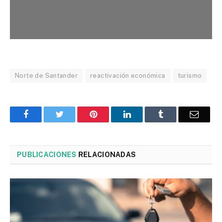
Norte de Santander
reactivación económica
turismo
Facebook
Twitter
Pinterest
LinkedIn
Tumblr
Corre
PUBLICACIONES
RELACIONADAS