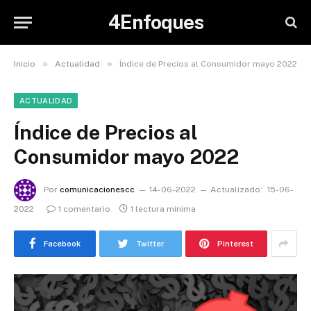
4Enfoques
»
»
Inicio
Actualidad
Índice de Precios al Consumidor mayo 2022
ACTUALIDAD
Índice de Precios al
Consumidor mayo 2022
Por
comunicacionescc
14-06-2022
Actualizado:
15-06-
2022
1 comentario
1 lectura mínima
Facebook
Twitter
Pinterest