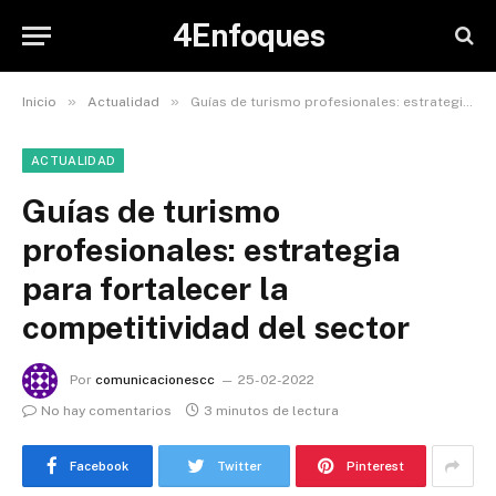
4Enfoques
»
»
Inicio
Actualidad
Guías de turismo profesionales: estrategia para fortalecer la competitividad del sector
ACTUALIDAD
Guías de turismo
profesionales: estrategia
para fortalecer la
competitividad del sector
Por
comunicacionescc
25-02-2022
No hay comentarios
3 minutos de lectura
Facebook
Twitter
Pinterest