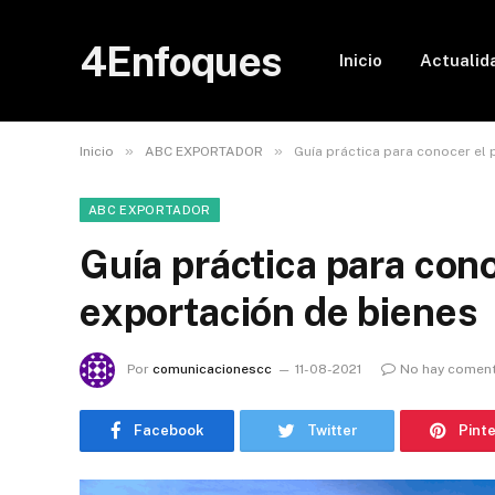
4Enfoques
Inicio
Actualid
»
»
Inicio
ABC EXPORTADOR
Guía práctica para conocer el
ABC EXPORTADOR
Guía práctica para con
exportación de bienes
Por
comunicacionescc
11-08-2021
No hay coment
Facebook
Twitter
Pint