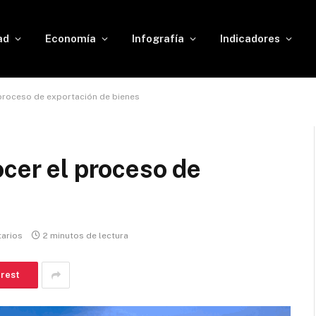
ad
Economía
Infografía
Indicadores
 proceso de exportación de bienes
ocer el proceso de
arios
2 minutos de lectura
erest