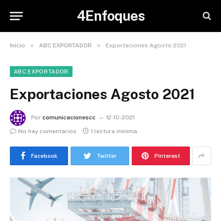
4Enfoques
»
»
Inicio
ABC EXPORTADOR
Exportaciones Agosto 2021
ABC EXPORTADOR
Exportaciones Agosto 2021
Por
comunicacionescc
12-10-2021
No hay comentarios
1 lectura mínima
Facebook
Twitter
Pinterest