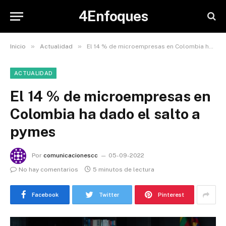
4Enfoques
»
»
Inicio
Actualidad
El 14 % de microempresas en Colombia ha dado el salto a pymes
ACTUALIDAD
El 14 % de microempresas en
Colombia ha dado el salto a
pymes
Por
comunicacionescc
05-09-2022
No hay comentarios
5 minutos de lectura
Facebook
Twitter
Pinterest