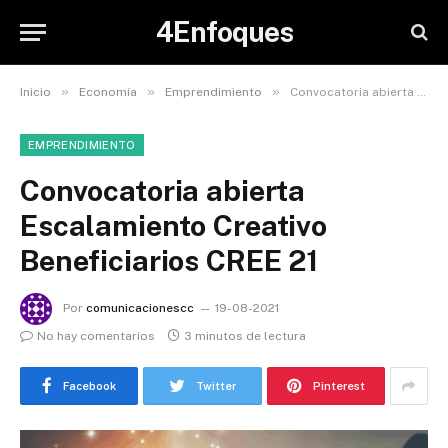
4Enfoques
»
»
»
Inicio
Economía
Emprendimiento
Convocatoria abierta Escalamiento Creativo Beneficiarios CREE 21
EMPRENDIMIENTO
Convocatoria abierta
Escalamiento Creativo
Beneficiarios CREE 21
Por
comunicacionescc
19-08-2021
No hay comentarios
3 minutos de lectura
Facebook
Twitter
Pinterest