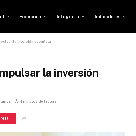
ad
Economía
Infografía
Indicadores
pulsar la inversión española
mpulsar la inversión
tarios
4 minutos de lectura
erest