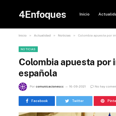
4Enfoques
Inicio
Actualid
»
»
»
Inicio
Actualidad
Noticias
Colombia apuesta por im
NOTICIAS
Colombia apuesta por i
española
Por
comunicacionescc
16-09-2021
No hay comen
Facebook
Twitter
Pint