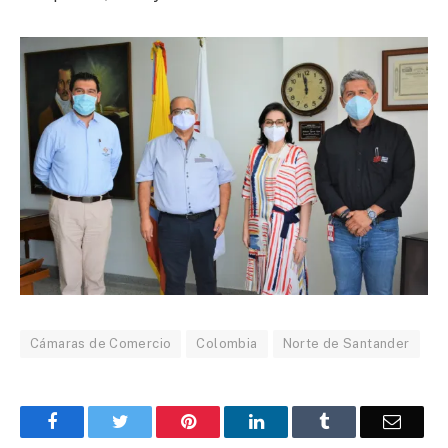
Cámaras de Comercio
Colombia
Norte de Santander
Facebook
Twitter
Pinterest
LinkedIn
Tumblr
Corre