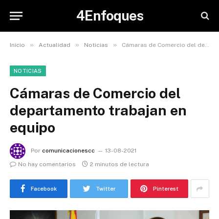
4Enfoques
»
»
»
Inicio
Actualidad
Noticias
Cámaras de Comercio del departamento trabajan en equipo
NOTICIAS
Cámaras de Comercio del
departamento trabajan en
equipo
Por
comunicacionescc
13-08-2021
No hay comentarios
2 minutos de lectura
Facebook
Twitter
Pinterest