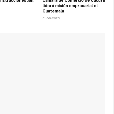
nstrucciones Jun.
Cámara de Comercio de Cúcuta
lideró misión empresarial el
Guatemala
01-08-2023