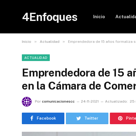
4Enfoques
Inicio
Actualid
»
»
Inicio
Actualidad
Emprendedora de 15 años formaliza s
ACTUALIDAD
Emprendedora de 15 añ
en la Cámara de Comer
Por
comunicacionescc
24-11-2021
Actualizado:
25-
Facebook
Twitter
Pint