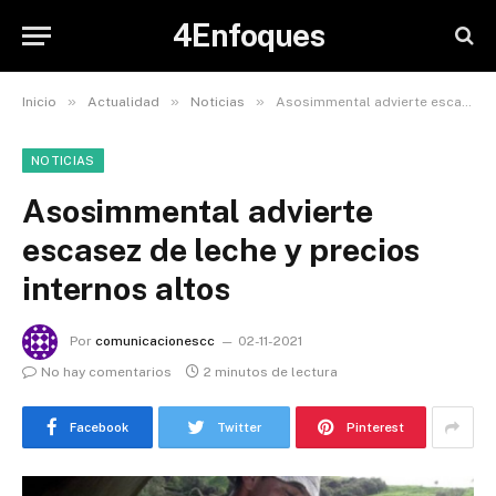
4Enfoques
»
»
»
Inicio
Actualidad
Noticias
Asosimmental advierte escasez de leche y precios internos altos
NOTICIAS
Asosimmental advierte
escasez de leche y precios
internos altos
Por
comunicacionescc
02-11-2021
No hay comentarios
2 minutos de lectura
Facebook
Twitter
Pinterest