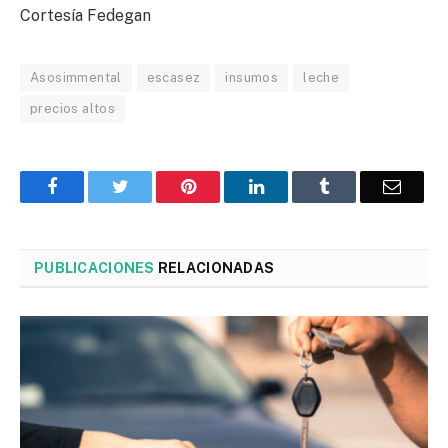
Cortesía Fedegan
Asosimmental
escasez
insumos
leche
precios altos
Facebook
Twitter
Pinterest
LinkedIn
Tumblr
Corre
PUBLICACIONES
RELACIONADAS