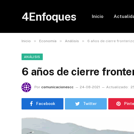
4Enfoques
Inicio
Actualid
»
»
»
Inicio
Economía
Análisis
6 años de cierre fronterizo
ANÁLISIS
6 años de cierre fronter
Por
comunicacionescc
24-08-2021
Actualizado:
2
Facebook
Twitter
Pint