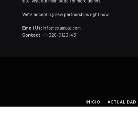
site. Visit our main page for more demos.
We're accepting new partnerships right now.
Email Us:
info@example.com
Contact:
+1-320-0123-451
INICIO
ACTUALIDAD