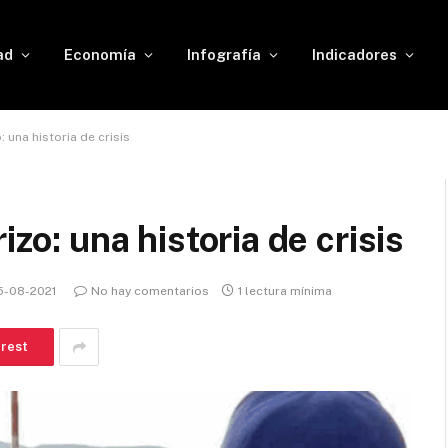
ad
Economía
Infografía
Indicadores
: una historia de crisis
izo: una historia de crisis
5-08-2021
No hay comentarios
1 lectura mínima
erest