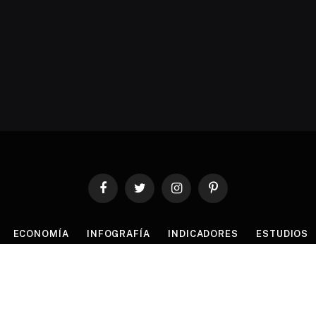
Facebook
Twitter
Instagram
Pinterest
ECONOMÍA
INFOGRAFÍA
INDICADORES
ESTUDIOS
© 2026 ThemeSphere. Designed by
ThemeSphere
.